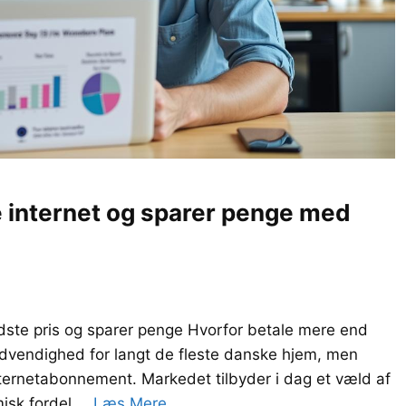
te internet og sparer penge med
bedste pris og sparer penge Hvorfor betale mere end
nødvendighed for langt de fleste danske hjem, men
nternetabonnement. Markedet tilbyder i dag et væld af
misk fordel …
Læs Mere